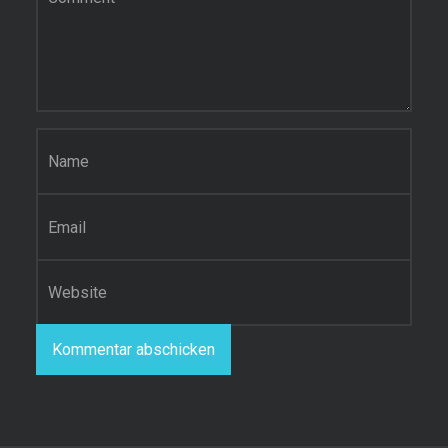
Name
*
E-Mail-Adresse
*
Website