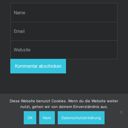
Name
*
E-Mail-Adresse
*
Website
Diese Website benutzt Cookies. Wenn du die Website weiter
nutzt, gehen wir von deinem Einverständnis aus.
© 2026
Patrick Hering's Blog
|
Using
Receptar
WordPress
theme.
|
Back to top ↑
OK
Nein
Datenschutzerklärung