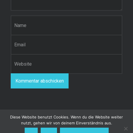
Name
*
E-Mail-Adresse
*
Website
Diese Website benutzt Cookies. Wenn du die Website weiter
nutzt, gehen wir von deinem Einverständnis aus.
© 2026
Patrick Hering's Blog
|
Using
Receptar