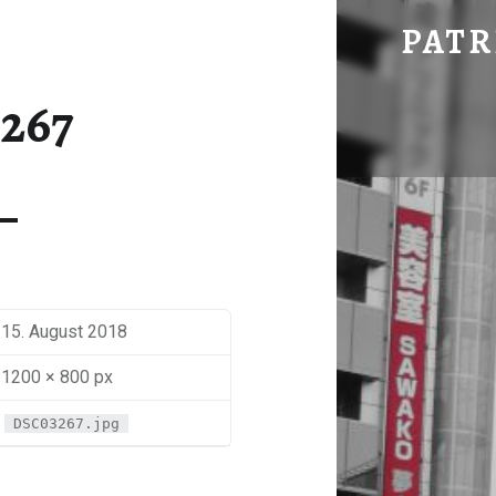
DSC03267 – PATRICK HERING'S BLOG
PATR
267
15. August 2018
1200 × 800 px
DSC03267.jpg