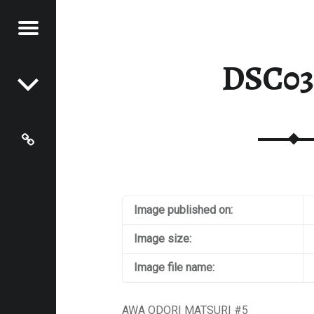
Menu
Post navigation
RICK
DSC03
ING'S
OG
Last.fm
Image published on:
Image size:
Image file name:
AWA ODORI MATSURI #5