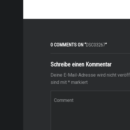
0 COMMENTS ON “
DSC03267
”
Schreibe einen Kommentar
Deine E-Mail-Adresse wird nicht veröffe
sind mit
*
markiert
Kommentar
*