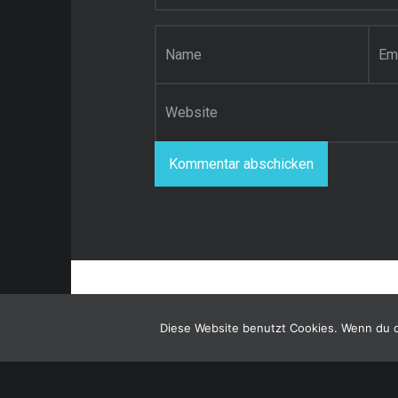
Name
*
E-Mail-Adresse
*
Website
Diese Website benutzt Cookies. Wenn du d