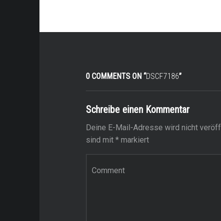
0 COMMENTS ON “
DSCF7186
”
Schreibe einen Kommentar
Deine E-Mail-Adresse wird nicht veröffe
sind mit
*
markiert
Kommentar
*