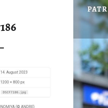
DSCF7186 – PATRICK HERING'S BLOG
PATR
186
14. August 2023
1200 × 800 px
DSCF7186.jpg
NOMIYA (© ANDRE)