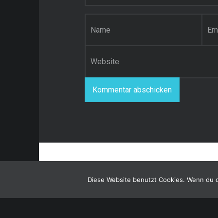
Name
*
E-Mail-Adresse
*
Website
Diese Website benutzt Cookies. Wenn du d