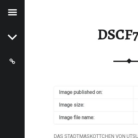
Menu
Post navigation
RICK
DSCF7
ING'S
OG
Last.fm
Image published on:
Image size:
Image file name:
DAS STADTMASKOTTCHEN VON UTSU