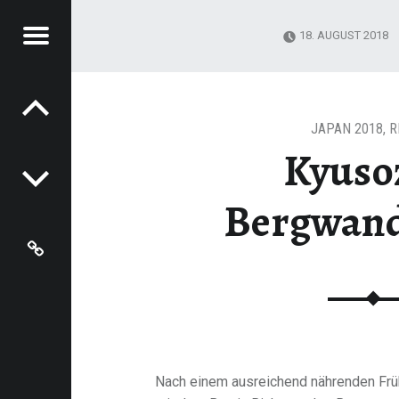
Menu
18. AUGUST 2018
Post navigation
RICK
ING'S
OG
JAPAN 2018
,
R
Kyuso
Bergwan
Last.fm
Nach einem ausreichend nährenden Frü