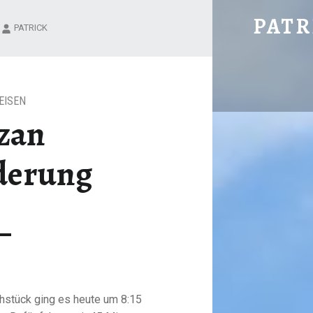
KYUSOZAN BERGWANDERUNG – PATRICK HERING'S BLOG
PATR
PATRICK
EISEN
zan
derung
hstück ging es heute um 8:15